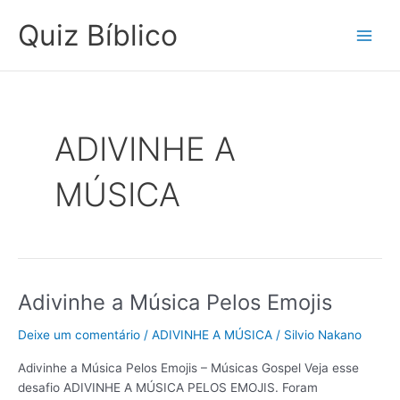
Ir
C
Main
Quiz Bíblico
para
a
Men
o
t
conteúdo
e
g
o
ADIVINHE A
r
i
MÚSICA
e
s
Adivinhe a Música Pelos Emojis
Adivinhe
a
Deixe um comentário
/
ADIVINHE A MÚSICA
/
Silvio Nakano
Música
Pelos
Adivinhe a Música Pelos Emojis – Músicas Gospel Veja esse
Emojis
desafio ADIVINHE A MÚSICA PELOS EMOJIS. Foram