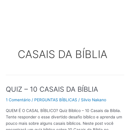
CASAIS DA BÍBLIA
QUIZ – 10 CASAIS DA BÍBLIA
QUIZ
–
1 Comentário
/
PERGUNTAS BÍBLICAS
/
Silvio Nakano
10
CASAIS
QUEM É O CASAL BÍBLICO? Quiz Bíblico – 10 Casais da Bíblia.
DA
Tente responder o esse divertido desafio bíblico e aprenda um
BÍBLIA
pouco mais sobre alguns casais bíblicos. Neste post você
encontrará um quiz bíblico sobre 10 Casais da Bíblia no