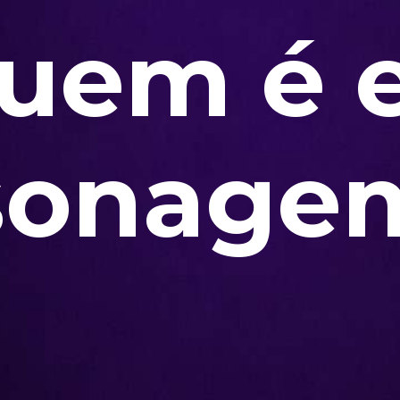
uem é 
sonage