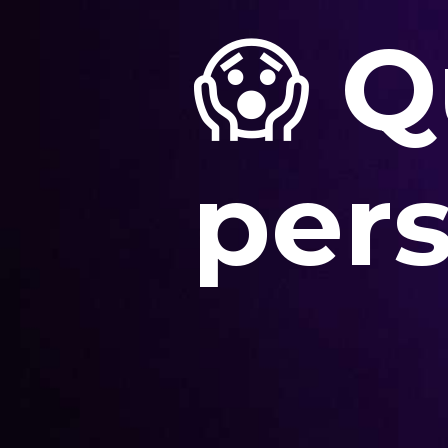
😱
Q
per