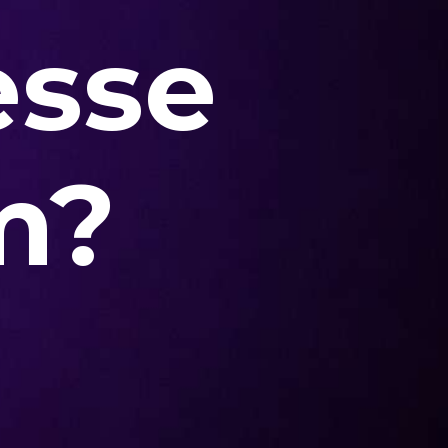
esse
m?