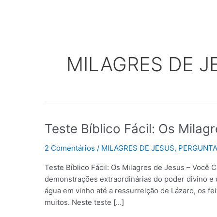
Ir
para
o
conteúdo
MILAGRES DE J
Teste
Teste Bíblico Fácil: Os Milag
Bíblico
2 Comentários
/
MILAGRES DE JESUS
,
PERGUNTA
Fácil:
Os
Teste Bíblico Fácil: Os Milagres de Jesus – Você
Milagres
demonstrações extraordinárias do poder divino e
de
água em vinho até a ressurreição de Lázaro, os fe
Jesus
muitos. Neste teste […]